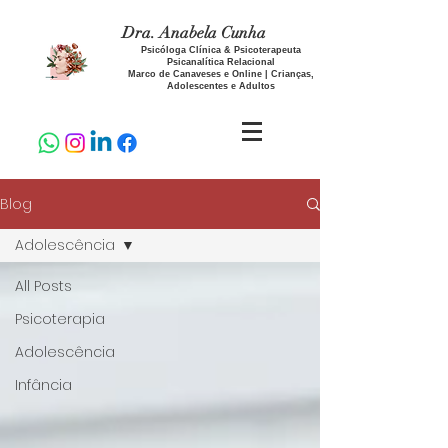
Dra. Anabela Cunha
Psicóloga Clínica & Psicoterapeuta
Psicanalítica Relacional
Marco de Canaveses e Online | Crianças,
Adolescentes e Adultos
Blog
Adolescência
All Posts
Psicoterapia
Adolescência
Infância