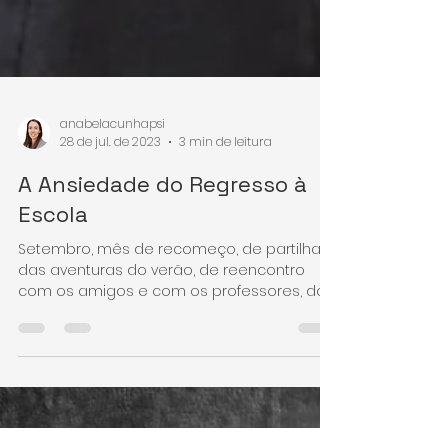
anabelacunhapsi
28 de jul. de 2023
3 min de leitura
A Ansiedade do Regresso à
Escola
Setembro, mês de recomeço, de partilha
das aventuras do verão, de reencontro
com os amigos e com os professores, do
cheiro a livros novos misturado com o
cheiro a Outono. Emoções à flor da pele no
primeiro dia de escola. Pais emocionados