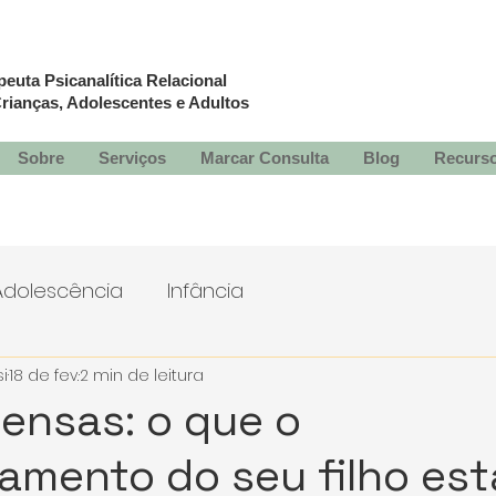
apeuta
Psicanalítica Relacional
rianças, Adolescentes e Adultos
Sobre
Serviços
Marcar Consulta
Blog
Recurs
Adolescência
Infância
i
18 de fev.
2 min de leitura
tensas: o que o
mento do seu filho est