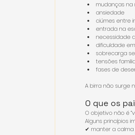
mudanças na r
ansiedade
ciúmes entre 
entrada na es
necessidade d
dificuldade em
sobrecarga se
tensões famili
fases de dese
A birra não surge n
O que os pa
O objetivo não é “v
Alguns princípios i
✔ manter a calma 