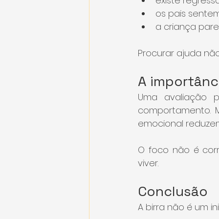
existe regres
os pais sent
a criança par
Procurar ajuda nã
A importânci
Uma avaliação p
comportamento. M
emocional reduzem 
O foco não é corr
viver.
Conclusão
A birra não é um i