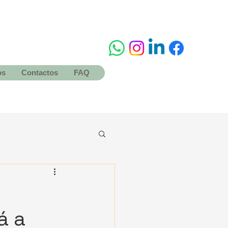
os
Contactos
FAQ
á a