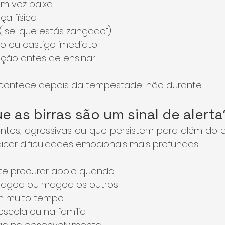
om voz baixa
ça física
(“sei que estás zangado”)
ão ou castigo imediato
ação antes de ensinar
contece depois da tempestade, não durante.
 as birras são um sinal de alerta
uentes, agressivas ou que persistem para além do 
car dificuldades emocionais mais profundas.
te procurar apoio quando:
magoa ou magoa os outros
am muito tempo
escola ou na família