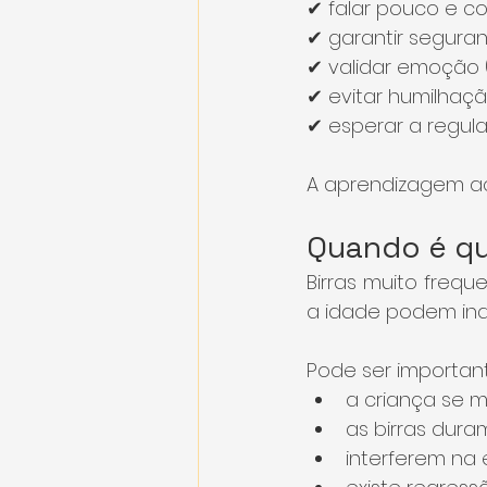
✔ falar pouco e c
✔ garantir seguran
✔ validar emoção 
✔ evitar humilhaç
✔ esperar a regul
A aprendizagem a
Quando é que
Birras muito freq
a idade podem indi
Pode ser importan
a criança se 
as birras dur
interferem na 