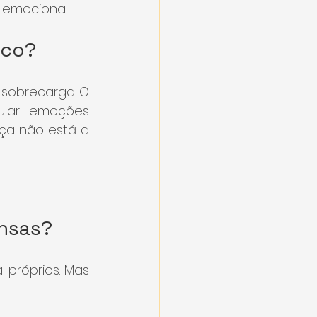
emocional.
ico?
sobrecarga. O 
ular emoções 
ça não está a 
ensas?
próprios. Mas 