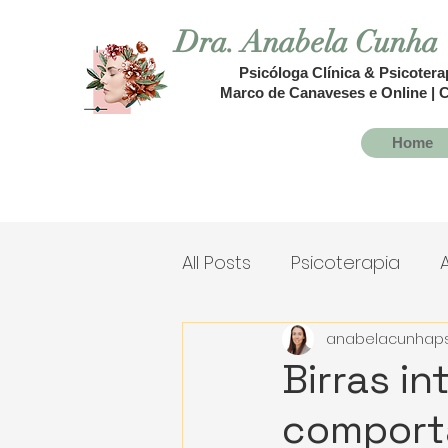
Dra. Anabela Cunha
Psicóloga Clínica & Psicoter
Marco de Canaveses e Online | C
Home
All Posts
Psicoterapia
anabelacunhaps
Birras in
comporta