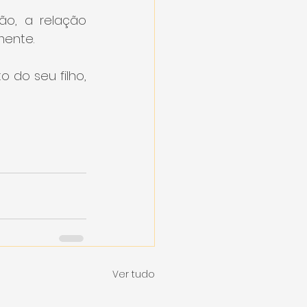
o, a relação 
mente.
do seu filho, 
Ver tudo