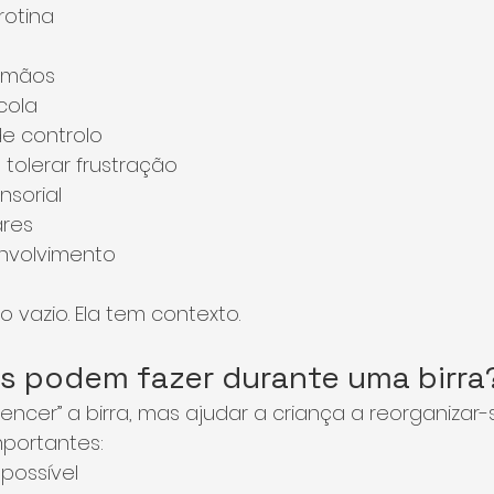
otina
irmãos
cola
e controlo
 tolerar frustração
nsorial
ares
nvolvimento
o vazio. Ela tem contexto.
is podem fazer durante uma birra
encer” a birra, mas ajudar a criança a reorganizar-s
mportantes:
possível