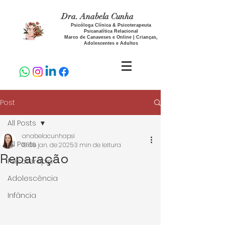
Dra. Anabela Cunha
Psicóloga Clínica & Psicoterapeuta
Psicanalítica Relacional
Marco de Canaveses e Online | Crianças,
Adolescentes e Adultos
Post
All Posts
anabelacunhapsi
All Posts
19 de jan. de 2025
3 min de leitura
Reparação
Psicoterapia
Adolescência
Infância