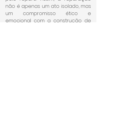
não é apenas um ato isolado, mas 
um compromisso ético e 
emocional com a construção de 
relações mais saudáveis e 
autênticas.
Conclusão
Na psicanálise relacional, a 
reparação é entendida como um 
processo dinâmico e 
essencialmente humano, que vai 
para além da esfera intrapsíquica 
e ganha corpo no encontro com o 
outro. Ela é uma expressão da 
capacidade humana de 
transformar sofrimento em 
crescimento, desconexão em 
vínculo, e fragilidade em força. 