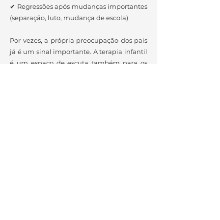
✔ Regressões após mudanças importantes
(separação, luto, mudança de escola)
Por vezes, a própria preocupação dos pais
já é um sinal importante. A terapia infantil
é um espaço de escuta também para os
cuidadores, ajudando a compreender o
significado destes comportamentos e a
encontrar respostas mais ajustadas.
Papel dos pais
A psicoterapia infantil envolve os pais na
compreensão do que a criança está a
expressar e na construção de respostas
mais ajustadas às suas necessidades
emocionais.
Cuidar da saúde emocional na infância
é investir no futuro.