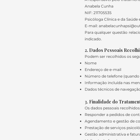
Anabela Cunha
NIF: 211705535
Psicóloga Clínica e da Saúde 
E-mail: anabelacunhapsi@out
Para qualquer questão relaci
indicado.
2. Dados Pessoais Recolh
Podem ser recolhidos os segu
Nome
Endereço de e-mail
Número de telefone (quando 
Informação incluída nas men
Dados técnicos de navegação (
3. Finalidade do Tratame
Os dados pessoais recolhidos 
Responder a pedidos de cont
Agendamento e gestão de co
Prestação de serviços psicol
Gestão administrativa e fatu