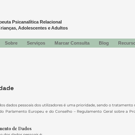
apeuta
Psicanalítica Relacional
rianças, Adolescentes e Adultos
Sobre
Serviços
Marcar Consulta
Blog
Recurs
idade
dos dados pessoais dos utilizadores é uma prioridade, sendo o tratament
 do Parlamento Europeu e do Conselho – Regulamento Geral sobre a P
amento de Dados
o dos dados pessoais é: