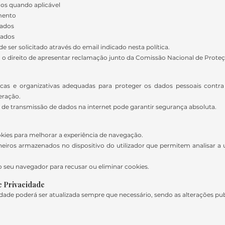
dos quando aplicável
amento
dados
dados
de ser solicitado através do email indicado nesta política.
a o direito de apresentar reclamação junto da Comissão Nacional de Prot
cas e organizativas adequadas para proteger os dados pessoais contra
eração.
de transmissão de dados na internet pode garantir segurança absoluta.
okies para melhorar a experiência de navegação.
eiros armazenados no dispositivo do utilizador que permitem analisar a u
o seu navegador para recusar ou eliminar cookies.
de Privacidade
idade poderá ser atualizada sempre que necessário, sendo as alterações pu