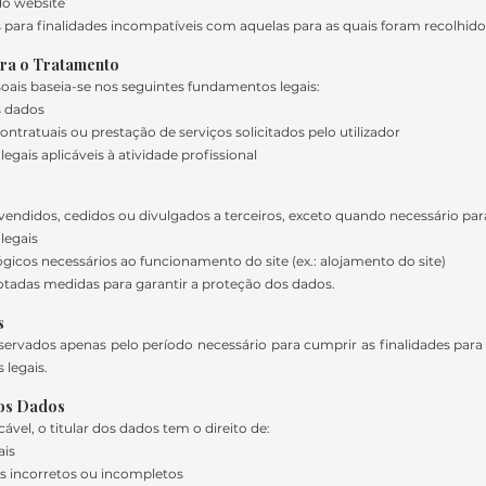
do website
 para finalidades incompatíveis com aquelas para as quais foram recolhido
ara o Tratamento
ais baseia-se nos seguintes fundamentos legais:
s dados
ontratuais ou prestação de serviços solicitados pelo utilizador
ais aplicáveis à atividade profissional
vendidos, cedidos ou divulgados a terceiros, exceto quando necessário par
legais
gicos necessários ao funcionamento do site (ex.: alojamento do site)
otadas medidas para garantir a proteção dos dados.
s
ervados apenas pelo período necessário para cumprir as finalidades para 
 legais.
dos Dados
ável, o titular dos dados tem o direito de:
ais
dos incorretos ou incompletos